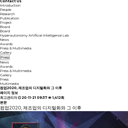
Contact Us
Introduction
People
Research
Publication
Project
Board
Board
Hyperautonomy Artificial Intelligence Lab
News
Awards
Press & Multimedia
Gallery
Press
News
Awards
Press & Multimedia
Gallery
Press
Multimedia
컴업2020, 제조업의 디지털화와 그 이후
페이지 정보
최고관리자
20-11-21 09:37
1,412회
본문
컴업2020, 제조업의 디지털화와 그 이후