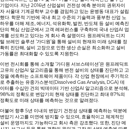
기업이다. 지난 2016년 산업설비 건전성 예측 분야의 권위자이
자 서울대 기계공학부 교수를 겸임하고 있는 윤병동 대표가 설립
했다. 학문적 기반에 국내 최고 수준의 기술력과 풍부한 산업 노
하우를 더해 제조, 에너지, 석유화학, 발전, 반도체 등 설비 예측진
단의 핵심 산업군에서 고객 레퍼런스를 구축하며 국내 산업AI 업
계를 선도하고 있다는 게 회사 측 설명이다. 원프레딕트는 디지
털 브레인 솔루션 ‘가디원’을 통해 설비의 현재와 미래 상태를 정
확히 진단해, 설비 고장으로 인한 생산 손실은 최소화하고 설비
가동률은 최대화할 수 있도록 지원한다.
이번 전시회를 통해 소개할 ‘가디원 서브스테이션’은 원프레딕트
고유의 산업AI 알고리즘을 통해 변전 설비의 상태를 진단하고 고
장을 예측하는 소프트웨어 제품이다. 각 산업 현장에서 주기적으
로 추출하는 유중가스분석(Dissolved Gas Analysis, DGA) 데
이터를 수십만 건의 빅데이터 기반 산업AI 알고리즘으로 분석해,
98%의 정확도로 변압기의 현재 상태를 진단하고 최대 87%의
정확도로 미래 상태를 예측하는 것으로 알려졌다.
더불어 향후 5년 이내의 변압기 건전성 상태를 예측하는 덕분에
변압기 사고를 미연에 방지할 수 있으며, 효율적이고 체계적인
설비 운영까지도 가능하다고 회사 측은 강조했다. 또한, 진단 메
시지, 보고서 등을 통해 결함의 원인과 고장 및 상태 예측에 따른