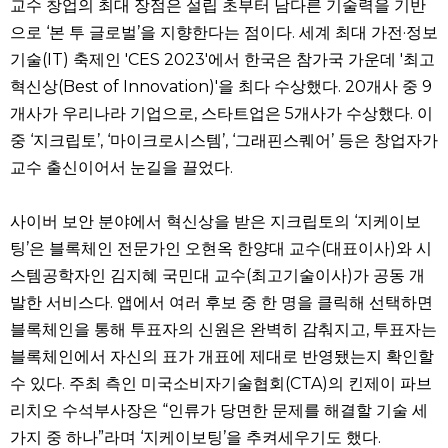
교수 창업의 최대 장점은 설립 초부터 남다른 기술력을 기반
으로 ‘본 투 글로벌’을 지향한다는 점이다. 세계 최대 가전·정보
기술(IT) 축제인 'CES 2023'에서 한국은 참가국 가운데 '최고
혁신상(Best of Innovation)'을 최다 수상했다. 20개사 중 9
개사가 우리나라 기업으로, 스타트업은 5개사가 수상했다. 이
중 ‘지크립토’, ‘마이크로시스템’, ‘그래핀스퀘어’ 등은 창업자가
교수 출신이어서 눈길을 끌었다.
사이버 보안 분야에서 혁신상을 받은 지크립토의 ‘지케이보
팅’은 블록체인 전문가인 오현옥 한양대 교수(대표이사)와 시
스템공학자인 김지혜 국민대 교수(최고기술이사)가 공동 개
발한 서비스다. 앱에서 여러 후보 중 한 명을 클릭해 선택하면
블록체인을 통해 투표자의 신원은 완벽히 감춰지고, 투표자는
블록체인에서 자신의 표가 개표에 제대로 반영됐는지 확인할
수 있다. 주최 측인 미국소비자기술협회(CTA)의 킨제이 파브
리치오 수석부사장은 “인류가 당면한 문제를 해결할 기술 세
가지 중 하나”라며 ‘지케이보팅’을 추켜세우기도 했다.