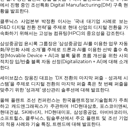
에서 진행 중인 조선특화 Digital Manufacturing(DM) 구축 현
황을 발표한다.
클루닉스 사업본부 박정환 이사는 ‘국내 대기업 사례로 보는
R&D 디지털 전환 전략’을 주제로 현대 산업의 디지털 전환을 가
속화하기 위해서는 고성능 컴퓨팅(HPC)의 중요성을 강조한다.
삼성중공업 윤시록 그룹장은 ‘삼성중공업 AI를 이용한 업무 자동
화/무인화 사례 소개’를 주제로 드론과 AI를 이용한 선박 흘수 측
정(Movable Device + AI)과 블록 물류 흐름 개선을 위한 사외
적치장 입/반출 블록 자동 선정(Digitalization + AI)에 대해 소개
한다.
세이브잡스 장용진 대표는 ‘DX 전환의 마지막 퍼즐 - 성과제 시
스템’을 주제로 디지털 전환의 마지막 퍼즐 혹은 첫 번째 퍼즐을
맞추기 위한 ‘성과제’ 생산관리 솔루션에 대해 발표한다.
올해 플랜트 조선 컨퍼런스는 한국플랜트정보기술협회가 주최
하고 캐드앤그래픽스가 주관하며 HD현대삼호, 포스코이앤씨,
현대건설, SK에너지, HD현대미포, 삼성중공업, 아비바코리아,
소프트힐스, 클루닉스, 팀솔루션에서 주요 플랜트 및 조선 기업
의 적용 사례와 기술 특징, 트렌드에 대해 발표한다.