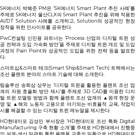
SK에너지 박혜준 PM은 ‘SK에너지 Smart Plant 추진 사례’를
주제로 SK에너지 울산CLX의 Smart Plant 추진을 위해 적용한
AI/DT Solution 사례를 소개하고, Solution의 성공적인 현장
정착을 위한 인사이트를 공유한다.
PwC컨설팅 신민용 파트너는 ‘Process 산업의 디지털 트윈 성
공 전략과 도입 가속화 방안’을 주제로 디지털 트윈 개요 및 도입
과정의 Pain Point와 성공적인 도입을 위한 전략 등을 발표한
다.
스마트십&스마트 테크(Smart Ship&Smart Tech) 트랙에서는
조선 플랜트 분야의 스마트 기술에 대해 소개한다.
팀솔루션 송희삼 상무는 ‘디지털 트윈을 활용한 플랜트 조선 업
계의 자원 효율화 방안 제시’를 주제로 3D CAD를 이용한 디지
털 트윈 모델링 방법과 함께 플랜트 조선 업계의 ▲원격 현장 운
영 및 ▲해외 노동자 고용으로 야기되는 비효율적 교육, 작업지
시를 해결할 수 있는 디지털 트윈 매뉴얼을 제시한다.
HD현대미포 김성민 부서장은 ‘HD현대미포 조선 특화 Digital
Manufacturing 구축 현황 소개’를 주제로 HD현대에서 진행중
인 설계-생산 일관화 통합 플랫폼 구축의 일환으로 HD현대미포