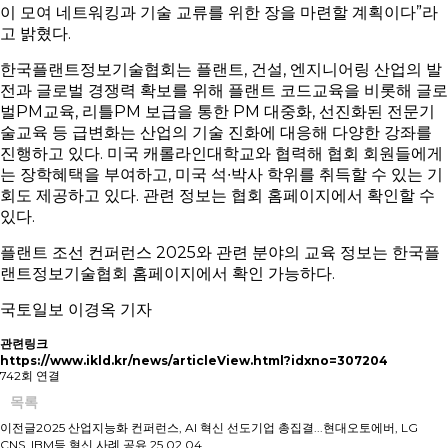
이 모여 네트워킹과 기술 교류를 위한 장을 마련할 계획이다”라
고 밝혔다.
한국플랜트정보기술협회는 플랜트, 건설, 엔지니어링 산업의 발
전과 글로벌 경쟁력 확보를 위해 플랜트 코드교육을 비롯해 글로
벌PM교육, 리틀PM 보급을 통한 PM 대중화, 선진화된 전문기
술교육 등 급변화는 산업의 기술 진화에 대응해 다양한 강좌를
진행하고 있다. 미국 캐롤라인대학교와 협력해 협회 회원들에게
는 장학혜택을 부여하고, 미국 석∙박사 학위를 취득할 수 있는 기
회도 제공하고 있다. 관련 정보는 협회 홈페이지에서 확인할 수
있다.
플랜트 조선 컨퍼런스 2025와 관련 분야의 교육 정보는 한국플
랜트정보기술협회 홈페이지에서 확인 가능하다.
국토일보 이경옥 기자
관련링크
https://www.ikld.kr/news/articleView.html?idxno=307204
742회 연결
목록
이전글
2025 산업지능화 컨퍼런스, AI 혁신 선도기업 총집결...현대오토에버, LG
CNS, IBM등 혁신 사례 공유
25.02.04