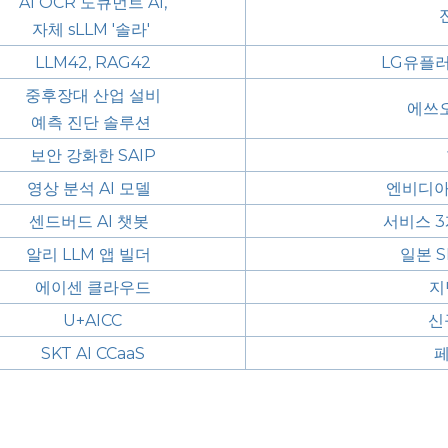
AI OCR 도큐먼트 AI,
자체 sLLM '솔라'
LLM42, RAG42
LG유플러
중후장대 산업 설비
에쓰오
예측 진단 솔루션
보안 강화한 SAIP
영상 분석 AI 모델
엔비디아
센드버드 AI 챗봇
서비스 3
알리 LLM 앱 빌더
일본 S
에이센 클라우드
지
U+AICC
신규
SKT AI CCaaS
페