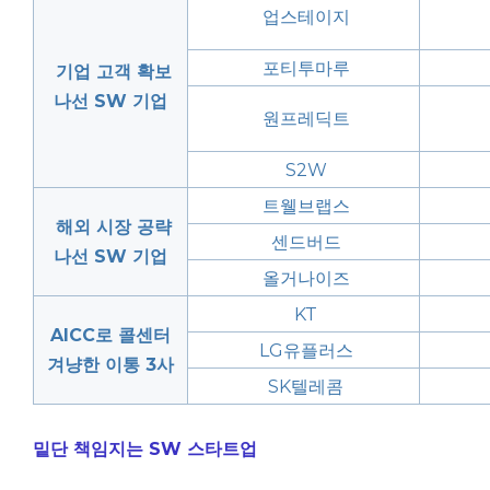
업스테이지
포티투마루
기업 고객 확보
나선 SW 기업
원프레딕트
S2W
트웰브랩스
해외 시장 공략
센드버드
나선 SW 기업
올거나이즈
KT
AICC로 콜센터
LG유플러스
겨냥한 이통 3사
SK텔레콤
밑단 책임지는 SW 스타트업