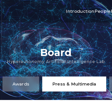
Introduction
People
Board
Hyperautonomy Artificial Intelligence Lab
Awards
Press & Multimedia