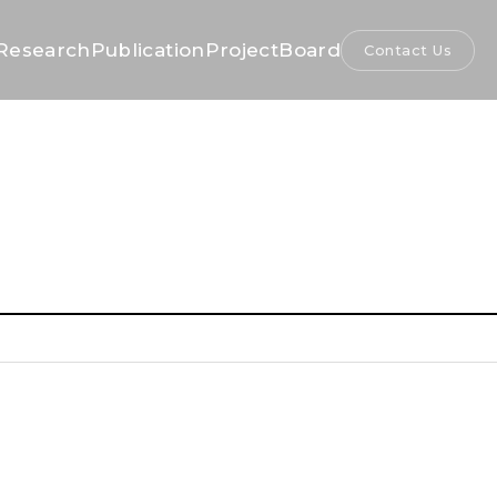
Research
Publication
Project
Board
Contact Us