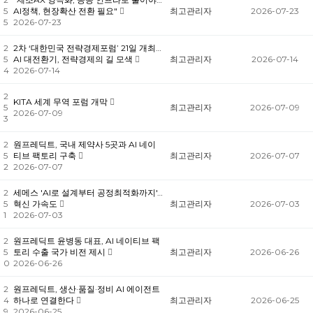
5
AI정책, 현장확산 전환 필요"
최고관리자
2026-07-23
5
2026-07-23
2
2차 ‘대한민국 전략경제포럼’ 21일 개최…
5
AI 대전환기, 전략경제의 길 모색
최고관리자
2026-07-14
4
2026-07-14
2
KITA 세계 무역 포럼 개막
5
최고관리자
2026-07-09
2026-07-09
3
2
원프레딕트, 국내 제약사 5곳과 AI 네이
5
티브 팩토리 구축
최고관리자
2026-07-07
2
2026-07-07
2
세메스 'AI로 설계부터 공정최적화까지'…
5
혁신 가속도
최고관리자
2026-07-03
1
2026-07-03
2
원프레딕트 윤병동 대표, AI 네이티브 팩
5
토리 수출 국가 비전 제시
최고관리자
2026-06-26
0
2026-06-26
2
원프레딕트, 생산·품질·정비 AI 에이전트
4
하나로 연결한다
최고관리자
2026-06-25
9
2026-06-25