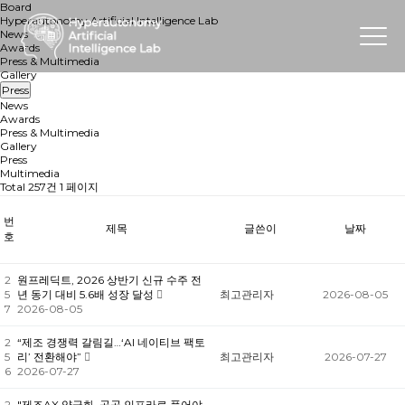
Board
Hyperautonomy Artificial Intelligence Lab
News
Awards
Press & Multimedia
Gallery
Press
News
Awards
Press & Multimedia
Gallery
Press
Multimedia
Total 257건
1 페이지
번
제목
글쓴이
날짜
호
2
원프레딕트, 2026 상반기 신규 수주 전
5
년 동기 대비 5.6배 성장 달성
최고관리자
2026-08-05
7
2026-08-05
2
“제조 경쟁력 갈림길…‘AI 네이티브 팩토
5
리’ 전환해야”
최고관리자
2026-07-27
6
2026-07-27
2
"제조AX 양극화, 공공 인프라로 풀어야…