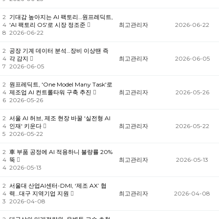
2
기대감 높아지는 AI 팩토리…원프레딕트,
4
'AI 팩토리 OS'로 시장 정조준
최고관리자
2026-06-22
8
2026-06-22
2
공장 기계 데이터 분석…장비 이상땐 즉
4
각 감지
최고관리자
2026-06-05
7
2026-06-05
2
원프레딕트, 'One Model Many Task'로
4
제조업 AI 컨트롤타워 구축 추진
최고관리자
2026-05-26
6
2026-05-26
2
서울 AI 허브, 제조 현장 바꿀 '실전형 AI
4
인재' 키운다
최고관리자
2026-05-22
5
2026-05-22
2
車 부품 공정에 AI 적용하니 불량률 20%
4
뚝
최고관리자
2026-05-13
4
2026-05-13
2
서울대 산업AI센터-DMI, ‘제조 AX’ 협
4
력…대구 지역기업 지원
최고관리자
2026-04-08
3
2026-04-08