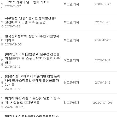
｀2019 기계의 날｀ 행사 개최
9
최고관리자
2019-11-07
2019-11-07
1
1
서부발전, 인공지능기반 풍력발전설비
9
고장예측 시스템 구축 및 운영
최고관리자
2019-11-25
0
2019-11-25
1
한국신뢰성학회, 창립 20주년 기념행사
8
개최
최고관리자
2019-12-05
9
2019-12-05
[마켓인사이트]산업용 AI 솔루션 전문벤
1
처 원프레딕트, 스위스ABB와 협력 가속
8
최고관리자
2019-12-12
화
8
2019-12-12
[청론직설] 〃대학서 기술기반 창업 늘어
1
나야 벤처·스타트업 생태계 활성화도 가
8
최고관리자
2019-12-19
능〃
7
2019-12-19
1
파괴적 혁신 이끌 ｀문샷형 R&D｀ 헛바
8
퀴···사업화도 지지부진
최고관리자
2020-01-04
6
2020-01-04
[마켓인사이트]서울대 스마트팩토리 스