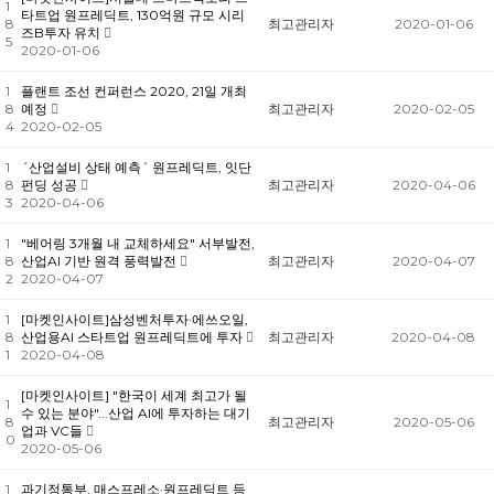
1
타트업 원프레딕트, 130억원 규모 시리
8
최고관리자
2020-01-06
즈B투자 유치
5
2020-01-06
1
플랜트 조선 컨퍼런스 2020, 21일 개최
8
예정
최고관리자
2020-02-05
4
2020-02-05
1
´산업설비 상태 예측´ 원프레딕트, 잇단
8
펀딩 성공
최고관리자
2020-04-06
3
2020-04-06
1
"베어링 3개월 내 교체하세요" 서부발전,
8
산업AI 기반 원격 풍력발전
최고관리자
2020-04-07
2
2020-04-07
1
[마켓인사이트]삼성벤처투자·에쓰오일,
8
산업용AI 스타트업 원프레딕트에 투자
최고관리자
2020-04-08
1
2020-04-08
[마켓인사이트] "한국이 세계 최고가 될
1
수 있는 분야"...산업 AI에 투자하는 대기
8
최고관리자
2020-05-06
업과 VC들
0
2020-05-06
1
과기정통부, 매스프레소·원프레딕트 등