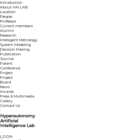
Introduction
About HAI LAB
Location
People
Professor
Current members
Alumni
Research
Intelligent Metrology
System Modeling
Decision Making
Publication
Journal
Patent
Conference
Project
Project
Board
News
Awards
Press & Multimedia
Gallery
Contact Us
LOGIN