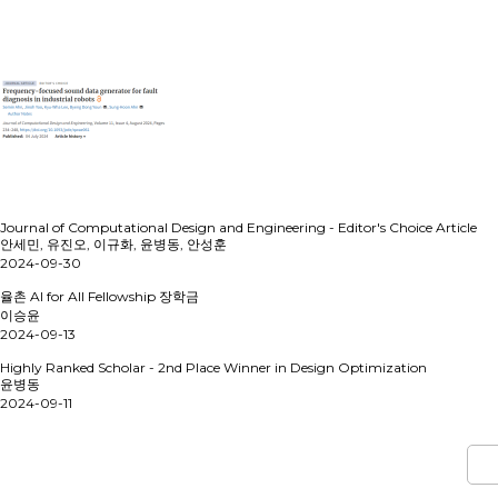
Journal of Computational Design and Engineering - Editor's Choice Article
안세민, 유진오, 이규화, 윤병동, 안성훈
2024-09-30
율촌 AI for All Fellowship 장학금
이승윤
2024-09-13
Highly Ranked Scholar - 2nd Place Winner in Design Optimization
윤병동
2024-09-11
다음
맨끝