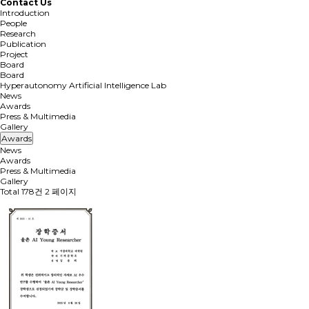
Contact Us
Introduction
People
Research
Publication
Project
Board
Board
Hyperautonomy Artificial Intelligence Lab
News
Awards
Press & Multimedia
Gallery
Awards
News
Awards
Press & Multimedia
Gallery
Total 178건
2 페이지